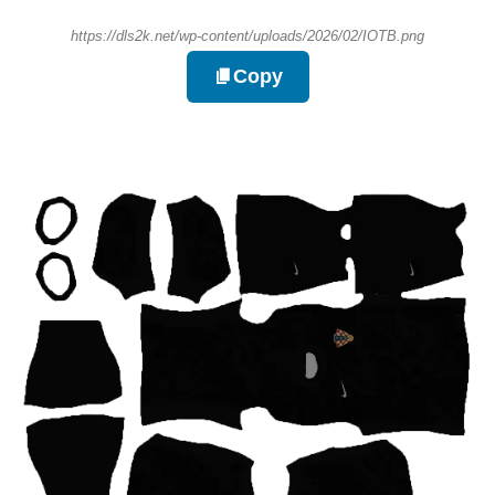
https://dls2k.net/wp-content/uploads/2026/02/IOTB.png
Copy