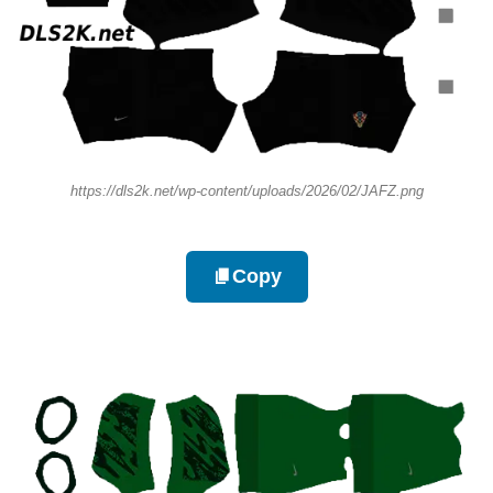
https://dls2k.net/wp-content/uploads/2026/02/JAFZ.png
Copy