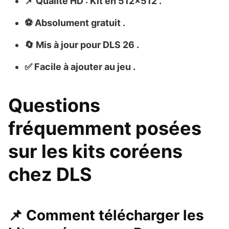
📌
Qualité HD :
Kit en
512×512
.
⚽
Absolument gratuit
.
🔄
Mis à jour pour DLS 26
.
✅
Facile à ajouter au jeu
.
Questions
fréquemment posées
sur les kits coréens
chez DLS
📌 Comment télécharger les