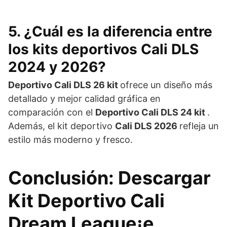
5. ¿Cuál es la diferencia entre
los kits deportivos Cali DLS
2024 y 2026?
Deportivo Cali DLS 26 kit
ofrece un diseño más
detallado y mejor calidad gráfica en
comparación con el
Deportivo Cali DLS 24 kit
.
Además, el kit deportivo
Cali DLS 2026
refleja un
estilo más moderno y fresco.
Conclusión: Descargar
Kit Deportivo Cali
Dream League¡e