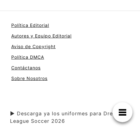
Política Editorial
Autores y Equipo Editorial
Aviso de Copyright
Política DMCA
Contáctanos
Sobre Nosotros
▶ Descarga ya los uniformes para Dream
League Soccer 2026