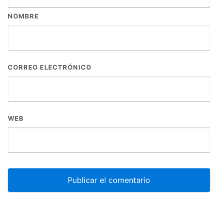
NOMBRE
CORREO ELECTRÓNICO
WEB