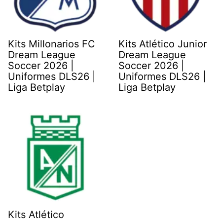
Kits Millonarios FC
Kits Atlético Junior
Dream League
Dream League
Soccer 2026 |
Soccer 2026 |
Uniformes DLS26 |
Uniformes DLS26 |
Liga Betplay
Liga Betplay
Kits Atlético