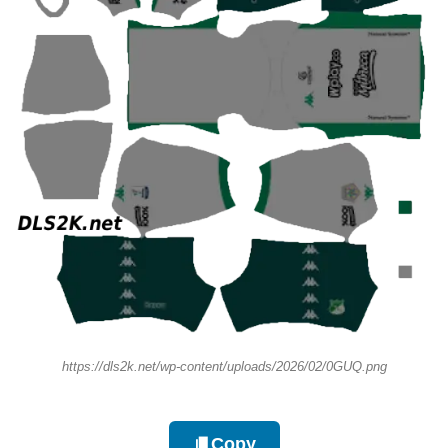
https://dls2k.net/wp-content/uploads/2026/02/0GUQ.png
Copy