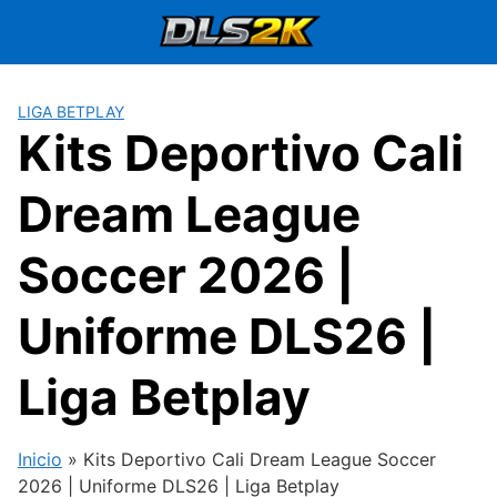
Saltar
al
contenido
LIGA BETPLAY
Kits Deportivo Cali
Dream League
Soccer 2026 |
Uniforme DLS26 |
Liga Betplay
Inicio
»
Kits Deportivo Cali Dream League Soccer
2026 | Uniforme DLS26 | Liga Betplay