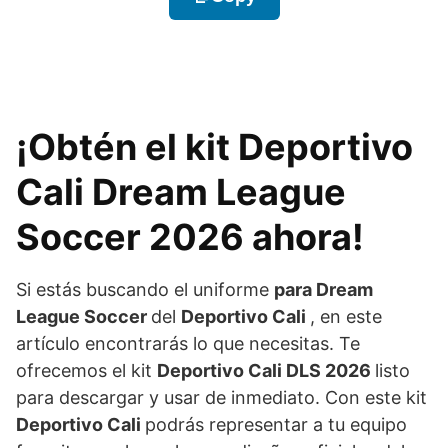
¡Obtén el kit Deportivo
Cali Dream League
Soccer 2026 ahora!
Si estás buscando el uniforme
para Dream
League Soccer
del
Deportivo Cali
, en este
artículo encontrarás lo que necesitas. Te
ofrecemos el kit
Deportivo Cali DLS 2026
listo
para descargar y usar de inmediato. Con este kit
Deportivo Cali
podrás representar a tu equipo