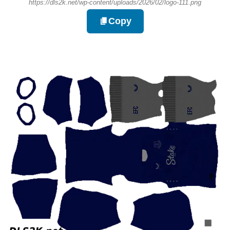
https://dls2k.net/wp-content/uploads/2026/02/logo-111.png
Copy