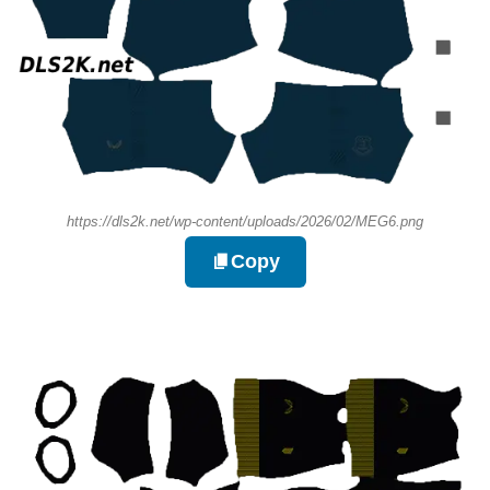
https://dls2k.net/wp-content/uploads/2026/02/MEG6.png
Copy