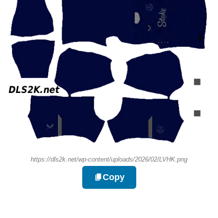
https://dls2k.net/wp-content/uploads/2026/02/LVHK.png
Copy