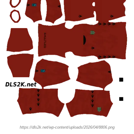
https://dls2k.net/wp-content/uploads/2026/04/8806.png