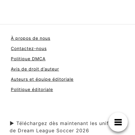
À propos de nous
Contactez-nous
Politique DMCA
Avis de droit d’auteur
Auteurs et équipe éditoriale
Politique éditoriale
▶ Téléchargez dès maintenant les uniformes
de Dream League Soccer 2026