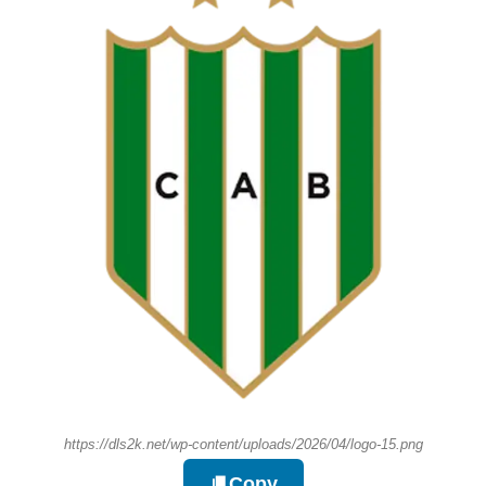
https://dls2k.net/wp-content/uploads/2026/04/logo-15.png
Copy