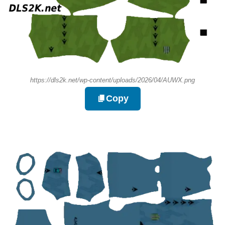
https://dls2k.net/wp-content/uploads/2026/04/AUWX.png
Copy