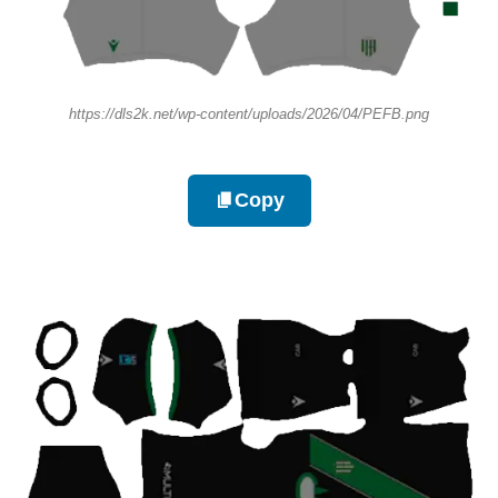
https://dls2k.net/wp-content/uploads/2026/04/PEFB.png
Copy