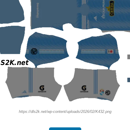
https://dls2k.net/wp-content/uploads/2026/02/K432.png