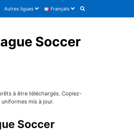
Autres ligues
Français
League Soccer
i prêts à être téléchargés. Copiez-
 uniformes mis à jour.
gue Soccer