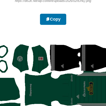
https://dls2k.net/wp-content/uploads/2026/02/8JNQ.png
Copy