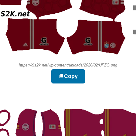
https://dls2k.net/wp-content/uploads/2026/02/UFZG.png
Copy