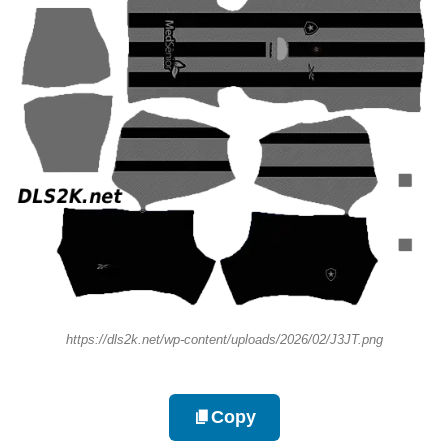
https://dls2k.net/wp-content/uploads/2026/02/J3JT.png
Copy