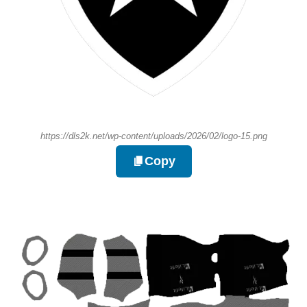
https://dls2k.net/wp-content/uploads/2026/02/logo-15.png
Copy