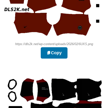
https://dls2k.net/wp-content/uploads/2026/02/6UXS.png
Copy