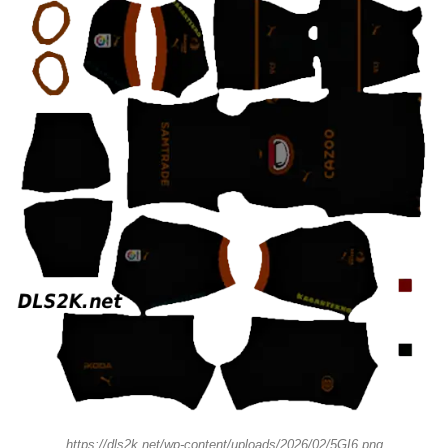
https://dls2k.net/wp-content/uploads/2026/02/5GI6.png