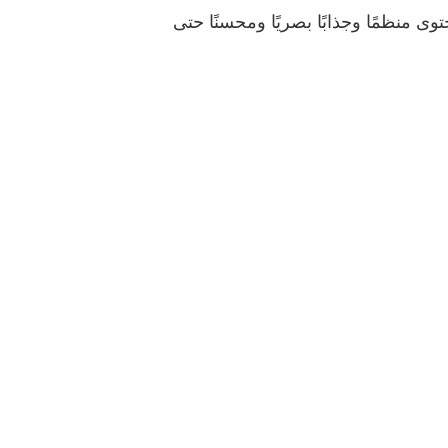
بح مرجعًا دوليًا داخل مجتمع Dream League Soccer، وننشر محتوى منظمًا وجذابًا بصريًا ومحسنًا حتى