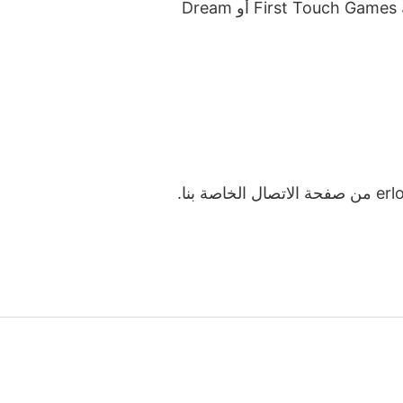
DLS2K.NET هو موقع مستقل أنشأه عشاق كرة القدم وألعاب الفيديو. نحن لسنا تابعين رسميًا لشركة First Touch Games أو Dream