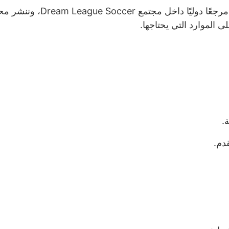
في DLS2K.NET، نعمل على أن نص
الموارد التي يحتاجها.
.
قدم.