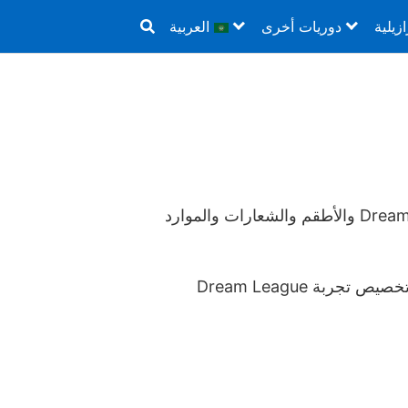
ازيلية
دوريات أخرى
العربية
مرحبًا بك في DLS2K.NET، وهي منصة مخصصة لمشاركة المحتوى المتعلق بعالم Dream League Soccer والأطقم والشعارات والموارد
هدفنا هو تقديم محتوى مفيد وحديث وسهل الاستخدام للاعبين في جميع أنحاء العالم الذين يرغبون في تخصيص تجربة Dream League